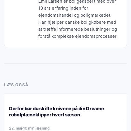
Emil Larsen er boligekspert med over
10 års erfaring inden for
ejendomshandel og boligmarkedet.
Han hjælper danske boligkøbere med
at træffe informerede beslutninger og
forstå komplekse ejendomsprocesser.
LÆS OGSÅ
ØKONOMI & FINANS
Derfor bør du skifte knivene på din Dreame
robotplæneklipper hvert sæson
22. maj
·
10 min læsning