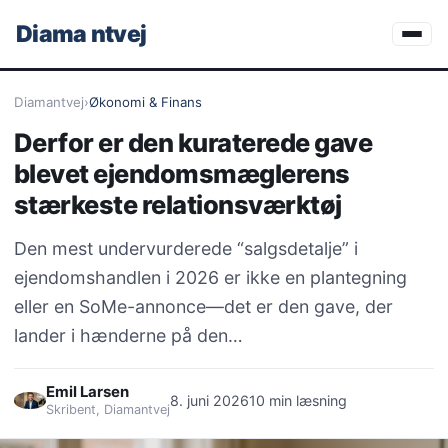
Diama
ntvej
Diamantvej
›
Økonomi & Finans
Derfor er den kuraterede gave
blevet ejendomsmæglerens
stærkeste relationsværktøj
Den mest undervurderede “salgsdetalje” i
ejendomshandlen i 2026 er ikke en plantegning
eller en SoMe-annonce—det er den gave, der
lander i hænderne på den…
Emil Larsen
8. juni 2026
10 min læsning
Skribent, Diamantvej