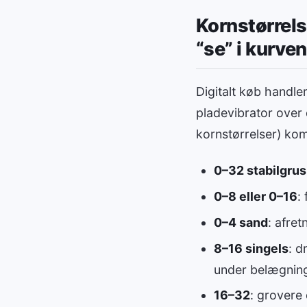
Kornstørrels
“se” i kurven
Digitalt køb handle
pladevibrator over
kornstørrelser) kom
0–32 stabilgrus
0–8 eller 0–16
:
0–4 sand
: afret
8–16 singels
: d
under belægnin
16–32
: grovere