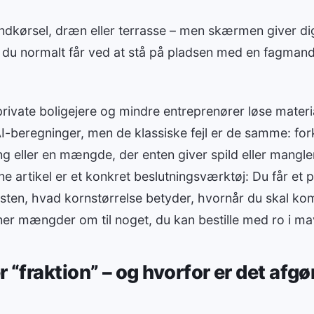
indkørsel, dræn eller terrasse – men skærmen giver di
u normalt får ved at stå på pladsen med en fagmand
rivate boligejere og mindre entreprenører løse material
I-beregninger, men de klassiske fejl er de samme: fork
g eller en mængde, der enten giver spild eller mangler
e artikel er et konkret beslutningsværktøj: Du får et p
sten, hvad kornstørrelse betyder, hvornår du skal ko
er mængder om til noget, du kan bestille med ro i ma
 “fraktion” – og hvorfor er det afg