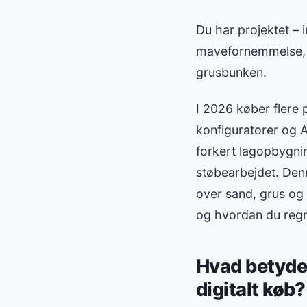
Du har projektet – 
mavefornemmelse, d
grusbunken.
I 2026 køber flere p
konfiguratorer og A
forkert lagopbygnin
støbearbejdet. Denn
over sand, grus og 
og hvordan du regn
Hvad betyder
digitalt køb?