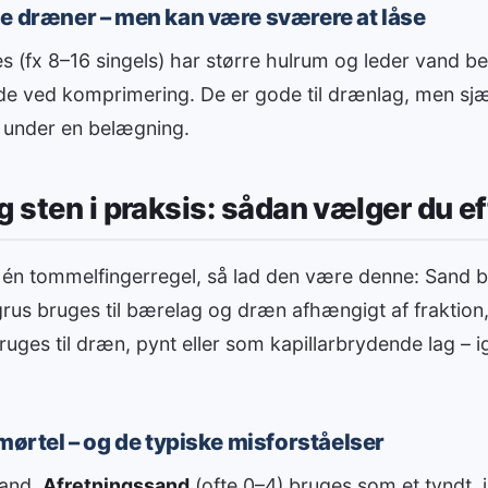
e dræner – men kan være sværere at låse
es (fx 8–16 singels) har større hulrum og leder vand b
 ved komprimering. De er gode til drænlag, men sjæl
 under en belægning.
g sten i praksis: sådan vælger du e
 én tommelfingerregel, så lad den være denne: Sand b
grus bruges til bærelag og dræn afhængigt af fraktion
ruges til dræn, pynt eller som kapillarbrydende lag – 
 mørtel – og de typiske misforståelser
sand.
Afretningssand
(ofte 0–4) bruges som et tyndt, 