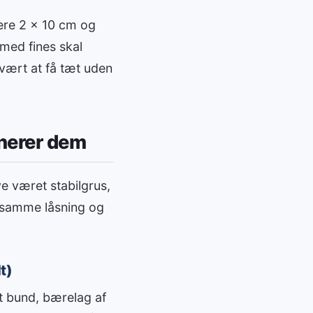
lere 2 x 10 cm og
med fines skal
svært at få tæt uden
inerer dem
ve været stabilgrus,
e samme låsning og
t)
st bund, bærelag af