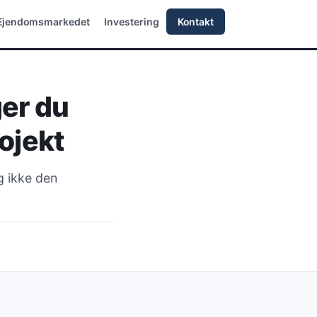
Ejendomsmarkedet
Investering
Kontakt
ger du
rojekt
g ikke den