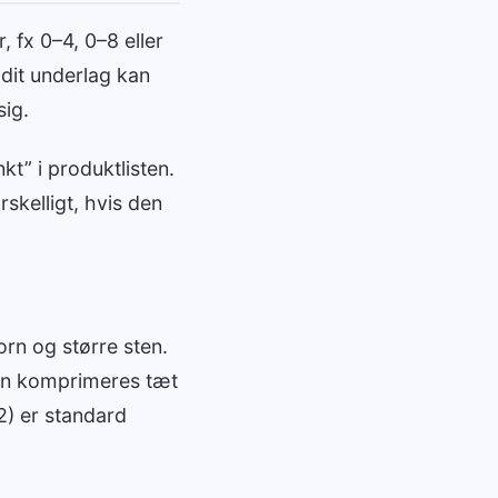
, fx 0–4, 0–8 eller
 dit underlag kan
ig.
kt” i produktlisten.
skelligt, hvis den
orn og større sten.
kan komprimeres tæt
2) er standard