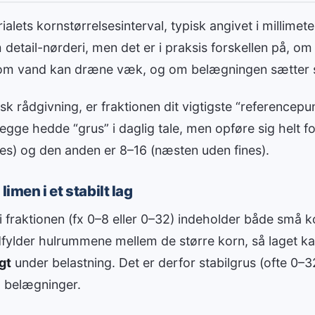
ialets kornstørrelsesinterval, typisk angivet i millimeter
 detail-nørderi, men det er i praksis forskellen på, om
om vand kan dræne væk, og om belægningen sætter s
sk rådgivning, er fraktionen dit vigtigste “referencepun
egge hedde “grus” i daglig tale, men opføre sig helt for
es) og den anden er 8–16 (næsten uden fines).
limen i et stabilt lag
i fraktionen (fx 0–8 eller 0–32) indeholder både små k
dfylder hulrummene mellem de større korn, så laget 
gt
under belastning. Det er derfor stabilgrus (ofte 0–3
g belægninger.