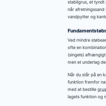
stabilgrus, et tyndt
når afretningssand b
vandpytter og kante
Fundamentstøbni
Ved mindre støbearb
ofte en kombination
(singels) afhængigt
men et underlag der
Når du står på en k
funktion fremfor n
med at bestille
grus
lagets funktion og 