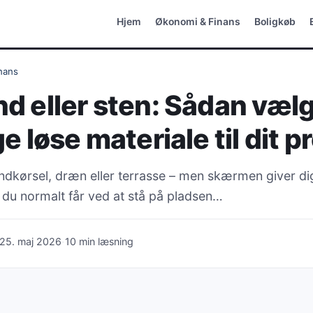
Hjem
Økonomi & Finans
Boligkøb
nans
nd eller sten: Sådan væl
ge løse materiale til dit p
indkørsel, dræn eller terrasse – men skærmen giver di
u normalt får ved at stå på pladsen…
·
25. maj 2026
10 min læsning