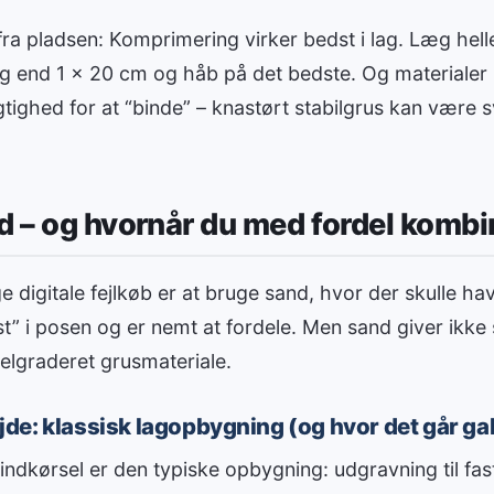
 fra pladsen: Komprimering virker bedst i lag. Læg hel
g end 1 x 20 cm og håb på det bedste. Og materialer 
gtighed for at “binde” – knastørt stabilgrus kan være 
d – og hvornår du med fordel komb
e digitale fejlkøb er at bruge sand, hvor der skulle ha
ast” i posen og er nemt at fordele. Men sand giver ikk
lgraderet grusmateriale.
e: klassisk lagopbygning (og hvor det går gal
er indkørsel er den typiske opbygning: udgravning til fa