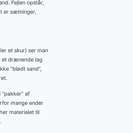
and. Fejlen opstår,
et er sætninger,
ler et skur) ser man
og et drænende lag
kke “blødt sand”,
et.
 “pakker” af
erfor mange ender
er materialet til
.