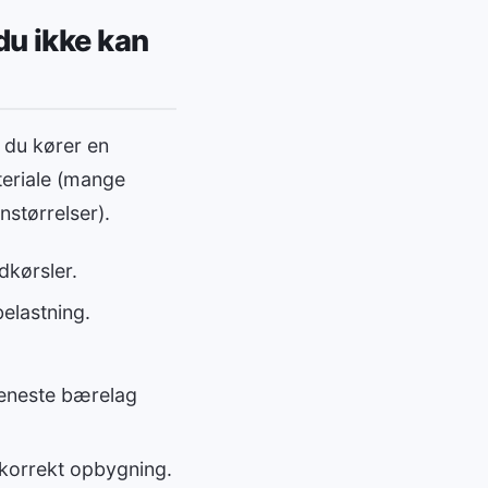
du ikke kan
 du kører en
teriale (mange
nstørrelser).
dkørsler.
belastning.
 eneste bærelag
 korrekt opbygning.