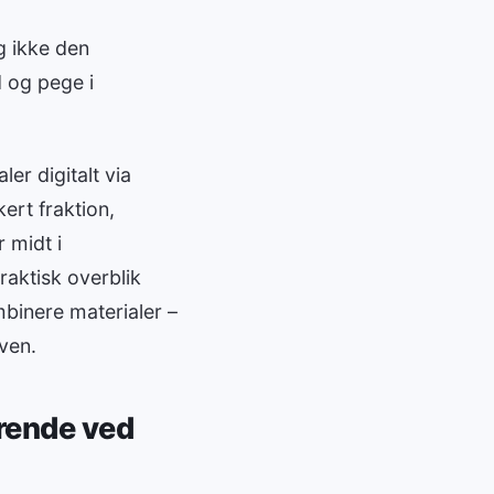
g ikke den
 og pege i
er digitalt via
ert fraktion,
 midt i
raktisk overblik
mbinere materialer –
ven.
ørende ved