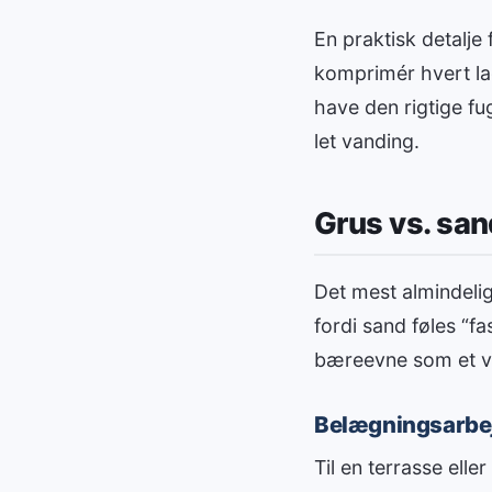
En praktisk detalje
komprimér hvert la
have den rigtige fu
let vanding.
Grus vs. san
Det mest almindelig
fordi sand føles “f
bæreevne som et ve
Belægningsarbejd
Til en terrasse ell