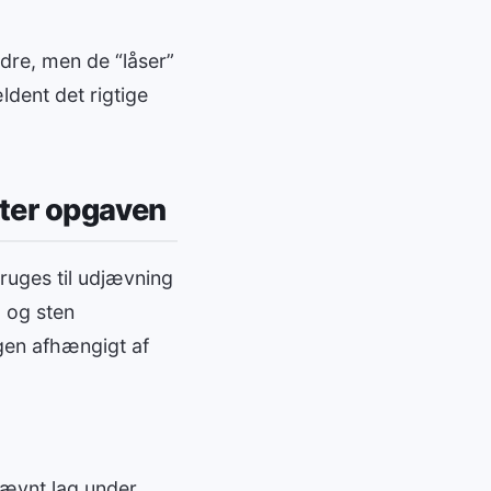
edre, men de “låser”
dent det rigtige
fter opgaven
ruges til udjævning
, og sten
igen afhængigt af
jævnt lag under