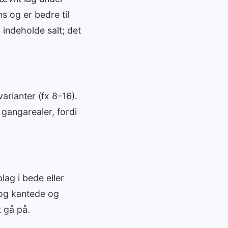
s og er bedre til
 indeholde salt; det
arianter (fx 8–16).
 gangarealer, fordi
lag i bede eller
 og kantede og
 gå på.