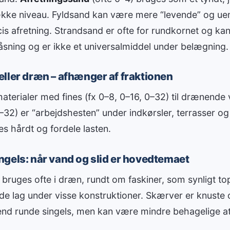
række niveau. Fyldsand kan være mere “levende” og uen
cis afretning. Strandsand er ofte for rundkornet og kan
låsning og er ikke et universalmiddel under belægning.
ller dræn – afhænger af fraktionen
terialer med fines (fx 0–8, 0–16, 0–32) til drænende v
0–32) er “arbejdshesten” under indkørsler, terrasser og
s hårdt og fordele lasten.
gels: når vand og slid er hovedtemaet
bruges ofte i dræn, rundt om faskiner, som synligt top
de lag under visse konstruktioner. Skærver er knuste
 end runde singels, men kan være mindre behagelige at