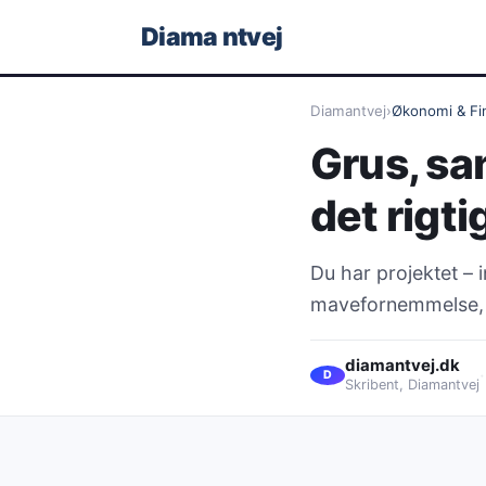
Diama
ntvej
Diamantvej
›
Økonomi & Fi
Grus, sa
det rigti
Du har projektet – 
mavefornemmelse, d
diamantvej.dk
·
D
Skribent, Diamantvej