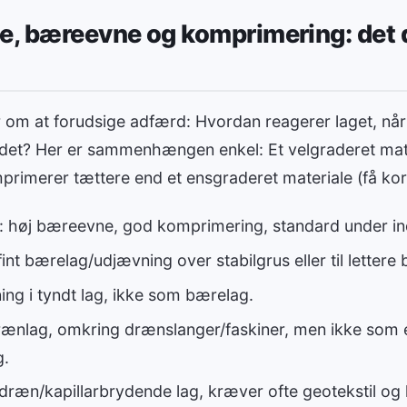
e, bæreevne og komprimering: det 
r om at forudsige adfærd: Hvordan reagerer laget, når
 det? Her er sammenhængen enkel: Et velgraderet ma
primerer tættere end et ensgraderet materiale (få kor
: høj bæreevne, god komprimering, standard under in
 fint bærelag/udjævning over stabilgrus eller til lettere 
ning i tyndt lag, ikke som bærelag.
rænlag, omkring drænslanger/faskiner, men ikke som
g.
 dræn/kapillarbrydende lag, kræver ofte geotekstil og