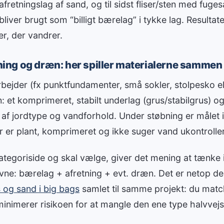
 afretningslag af sand, og til sidst fliser/sten med fuges
liver brugt som “billigt bærelag” i tykke lag. Resultat
r, der vandrer.
ng og dræn: her spiller materialerne sammen
ejder (fx punktfundamenter, små sokler, stolpesko el
: et komprimeret, stabilt underlag (grus/stabilgrus) 
 af jordtype og vandforhold. Under støbning er målet i
 er plant, komprimeret og ikke suger vand ukontroller
ategoriside og skal vælge, giver det mening at tænke i
avne: bærelag + afretning + evt. dræn. Det er netop d
 og sand i big bags
samlet til samme projekt: du match
minimerer risikoen for at mangle den ene type halvvejs