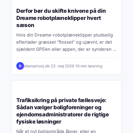
Derfor bør du skifte knivene på din
Dreame robotplæneklipper hvert
sæson
Hvis din Dreame-robotplæneklipper pludselig
efterlader græsset “flosset” og ujævnt, er det
sjældent GPS’en eller appen, der er synderen –
det er næsten altid knivene.…
diamantvej.dk
·
22. maj 2026
·
10 min læsning
D
ØKONOMI & FINANS
Trafiksikring på private fællesveje:
Sådan vælger boligforeninger og
ejendomsadministratorer de rigtige
fysiske løsninger
Når et nyt boligområde åbner, eller en