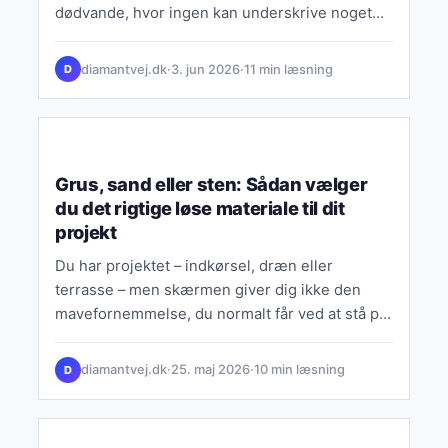
dødvande, hvor ingen kan underskrive noget
som…
diamantvej.dk
·
3. jun 2026
·
11 min læsning
D
ØKONOMI & FINANS
Grus, sand eller sten: Sådan vælger
du det rigtige løse materiale til dit
projekt
Du har projektet – indkørsel, dræn eller
terrasse – men skærmen giver dig ikke den
mavefornemmelse, du normalt får ved at stå på
pladsen…
diamantvej.dk
·
25. maj 2026
·
10 min læsning
D
ØKONOMI & FINANS