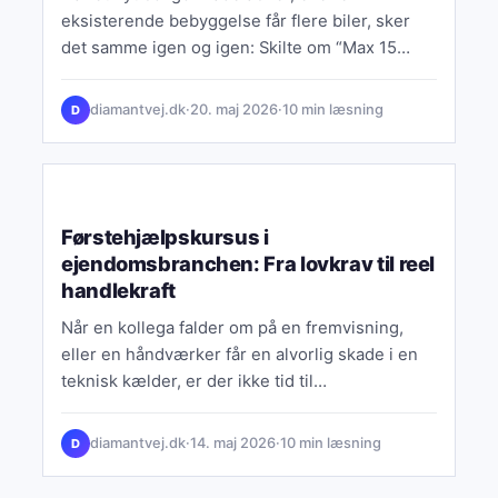
eksisterende bebyggelse får flere biler, sker
det samme igen og igen: Skilte om “Max 15
km/t” hænger…
diamantvej.dk
·
20. maj 2026
·
10 min læsning
D
UNCATEGORIZED
Førstehjælpskursus i
ejendomsbranchen: Fra lovkrav til reel
handlekraft
Når en kollega falder om på en fremvisning,
eller en håndværker får en alvorlig skade i en
teknisk kælder, er der ikke tid til…
diamantvej.dk
·
14. maj 2026
·
10 min læsning
D