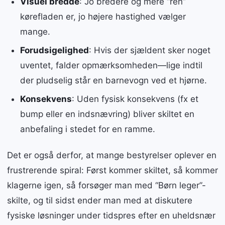
Visuel bredde
: Jo bredere og mere “ren”
kørefladen er, jo højere hastighed vælger
mange.
Forudsigelighed
: Hvis der sjældent sker noget
uventet, falder opmærksomheden—lige indtil
der pludselig står en barnevogn ved et hjørne.
Konsekvens
: Uden fysisk konsekvens (fx et
bump eller en indsnævring) bliver skiltet en
anbefaling i stedet for en ramme.
Det er også derfor, at mange bestyrelser oplever en
frustrerende spiral: Først kommer skiltet, så kommer
klagerne igen, så forsøger man med “Børn leger”-
skilte, og til sidst ender man med at diskutere
fysiske løsninger under tidspres efter en uheldsnær