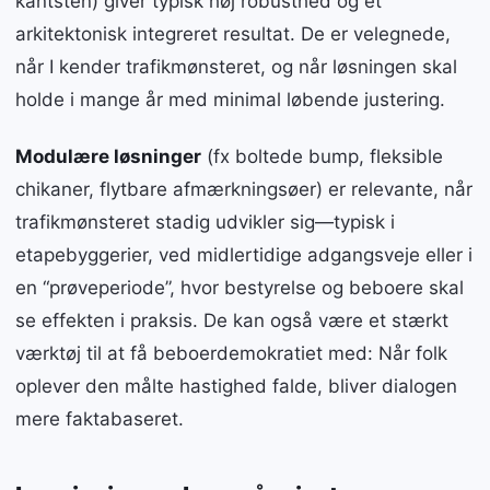
kantsten) giver typisk høj robusthed og et
arkitektonisk integreret resultat. De er velegnede,
når I kender trafikmønsteret, og når løsningen skal
holde i mange år med minimal løbende justering.
Modulære løsninger
(fx boltede bump, fleksible
chikaner, flytbare afmærkningsøer) er relevante, når
trafikmønsteret stadig udvikler sig—typisk i
etapebyggerier, ved midlertidige adgangsveje eller i
en “prøveperiode”, hvor bestyrelse og beboere skal
se effekten i praksis. De kan også være et stærkt
værktøj til at få beboerdemokratiet med: Når folk
oplever den målte hastighed falde, bliver dialogen
mere faktabaseret.