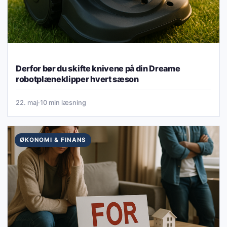
Derfor bør du skifte knivene på din Dreame
robotplæneklipper hvert sæson
22. maj
·
10 min læsning
ØKONOMI & FINANS