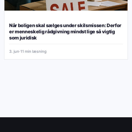
Når boligen skal sælges under skilsmissen: Derfor
er menneskelig rådgivning mindst lige så vigtig
som juridisk
3. jun
·
11 min læsning