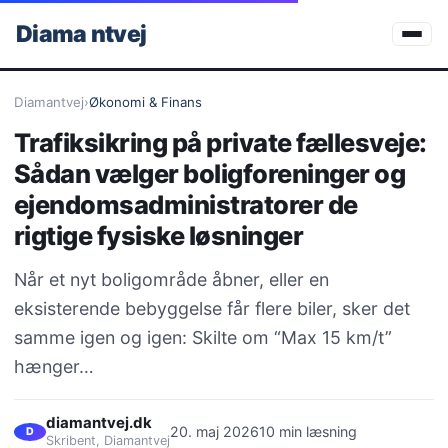
Diama
ntvej
Diamantvej
›
Økonomi & Finans
Trafiksikring på private fællesveje:
Sådan vælger boligforeninger og
ejendomsadministratorer de
rigtige fysiske løsninger
Når et nyt boligområde åbner, eller en
eksisterende bebyggelse får flere biler, sker det
samme igen og igen: Skilte om “Max 15 km/t”
hænger…
diamantvej.dk
20. maj 2026
10 min læsning
D
Skribent, Diamantvej